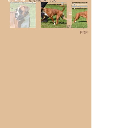
RICHTER:
Jorgen. H - DK
Babyklasse 6 - 9 Monate
weiblich
1.
Rehkitz
Sehr
vielversprechend
Bester Welpe
PDF