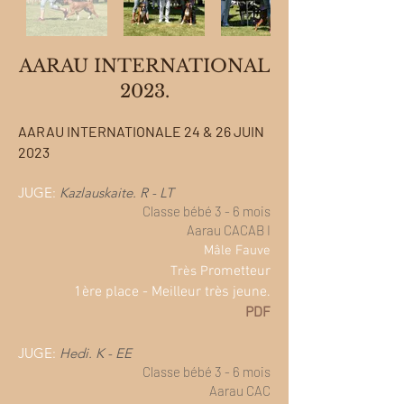
AARAU INTERNATIONAL
2023.
AARAU INTERNATIONALE 24 & 26 JUIN
2023
JUGE:
Kazlauskaite. R - LT
Classe bébé 3 - 6 mois
Aarau CACAB I
Mâle Fauve
rometteur
Très
P
1ère place
- Meilleur très jeune
.
PDF
JUGE:
Hedi. K - EE
Classe bébé 3 - 6 mois
Aarau CAC