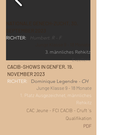
NATIONALE GENECH-ZUCHT. 30.
SEPTEMBER 2023
RICHTER:
Humbert. R
-
F
Junge Klasse 9 - 18 Monate
3. männliches Rehkitz
Exzellent
CACIB-SHOWS IN GENFER. 19.
NOVEMBER 2023
RICHTER:
Dominique Legendre
- CH
Junge Klasse 9 - 18 Monate
1. Platz
Ausgezeichnet,
männliches
Rehkitz
CAC
Jeune
-
FCI CACIB -
Cruft
's
Qualifikation
PDF