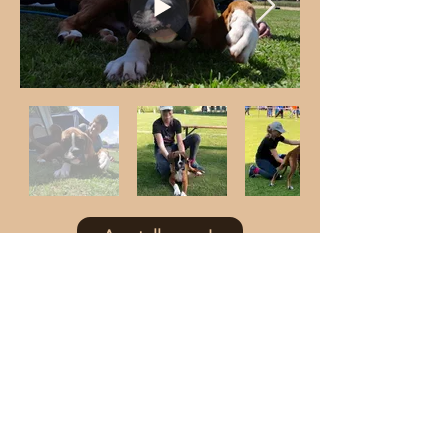
Ausstellungen!
Ausstellungen!
28. NATIONAL D'ELEVAGE 2023
BERNE - SUISSE
JUGE:
Mathias Wolf - D
Classe bébé 3 - 6 mois
1er Best-Baby
Mâle