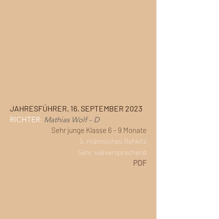
JAHRESFÜHRER. 16. SEPTEMBER 2023
RICHTER:
Mathias Wolf
-
D
Sehr junge Klasse 6 - 9 Monate
3. männliches Rehkitz
Sehr
vielversprechend
PDF