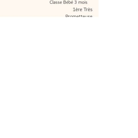
Classe Bébé 3 mois
1ère Très
Prometteuse
Meilleure bébé
PDF